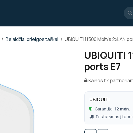
džia
Parduotuvė
Susisiekite
Belaidžiai prieigos taškai
UBIQUITI 11500 Mbit/s 2xLAN po
UBIQUITI 
ports E7
Kainos tik partneria
UBIQUITI
Garantija:
12 mėn.
Pristatymas į termi