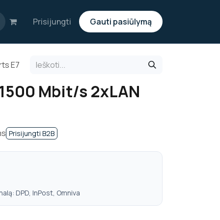
Prisijungti
Gauti pasiūlymą
rts E7
11500 Mbit/s 2xLAN
ms
Prisijungti B2B
nalą: DPD, InPost, Omniva