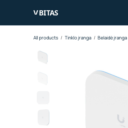
Skip to Content
Pra
All products
Tinklo įranga
Belaidė įranga