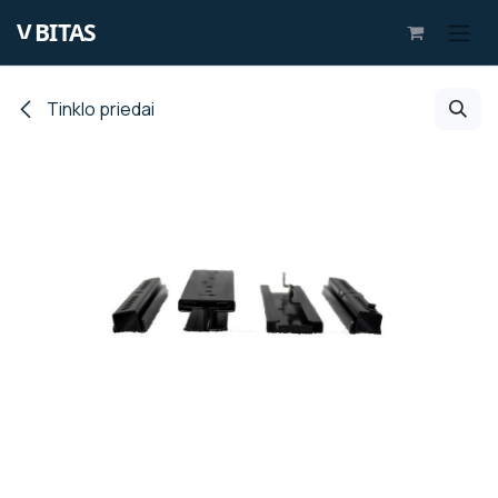
Skip to Content
Tinklo priedai