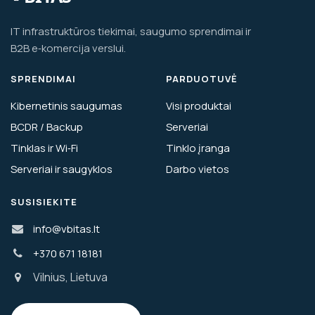
IT infrastruktūros tiekimai, saugumo sprendimai ir
B2B e‑komercija verslui.
SPRENDIMAI
PARDUOTUVĖ
Kibernetinis saugumas
Visi produktai
BCDR / Backup
Serveriai
Tinklas ir Wi‑Fi
Tinklo įranga
Serveriai ir saugyklos
Darbo vietos
SUSISIEKITE
info@vbitas.lt
+370 671 18181
Vilnius, Lietuva