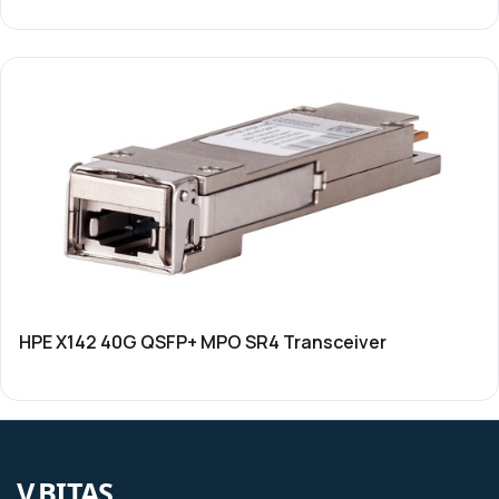
HPE X142 40G QSFP+ MPO SR4 Transceiver