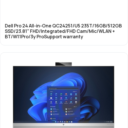
Dell Pro 24 All-in-One QC24251/U5 235T/16GB/512GB
SSD/23.81" FHD/Integrated/FHD Cam/Mic/WLAN +
BT/W11Pro/3y ProSupport warranty