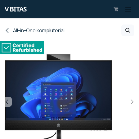
Skip to Content
All-in-One kompiuteriai