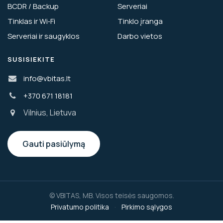
BCDR / Backup
Serveriai
Tinklas ir Wi‑Fi
Tinklo įranga
Serveriai ir saugyklos
Darbo vietos
SUSISIEKITE
info@vbitas.lt
+370 671 18181
Vilnius, Lietuva
Gauti pasiūlymą
© VBITAS, MB. Visos teisės saugomos.
Privatumo politika
·
Pirkimo sąlygos