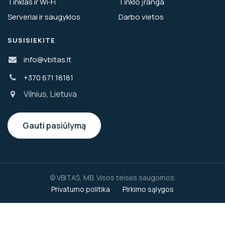
Tinklas ir Wi‑Fi
Tinklo įranga
Serveriai ir saugyklos
Darbo vietos
SUSISIEKITE
info@vbitas.lt
+370 671 18181
Vilnius, Lietuva
Gauti pasiūlymą
© VBITAS, MB. Visos teisės saugomos.
Privatumo politika
·
Pirkimo sąlygos