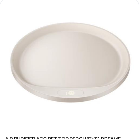
AIR PURIFIER ACC PET TOP PERCH/DVS1 DREAME