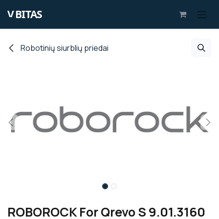
Skip to Content
Robotinių siurblių priedai
ROBOROCK For Qrevo S 9.01.3160