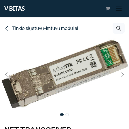
Skip to Content
Tinklo siųstuvų-imtuvų moduliai