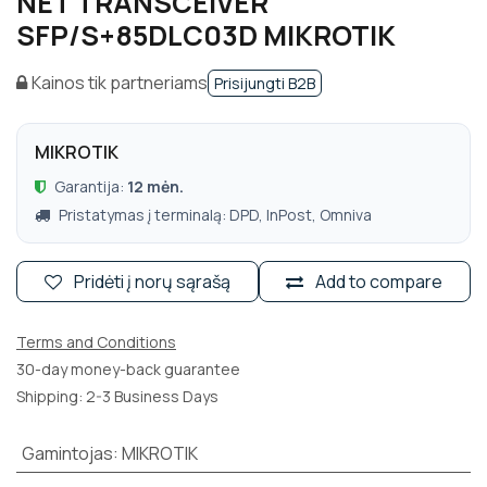
NET TRANSCEIVER
SFP/S+85DLC03D MIKROTIK
Kainos tik partneriams
Prisijungti B2B
MIKROTIK
Garantija:
12 mėn.
Pristatymas į terminalą: DPD, InPost, Omniva
Pridėti į norų sąrašą
Add to compare
Terms and Conditions
30-day money-back guarantee
Shipping: 2-3 Business Days
Gamintojas
:
MIKROTIK