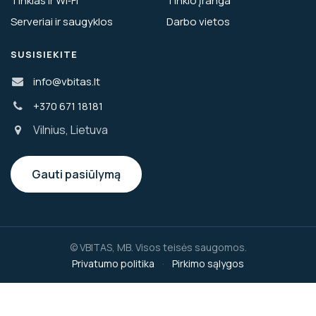
Tinklas ir Wi‑Fi
Tinklo įranga
Serveriai ir saugyklos
Darbo vietos
SUSISIEKITE
info@vbitas.lt
+370 671 18181
Vilnius, Lietuva
Gauti pasiūlymą
© VBITAS, MB. Visos teisės saugomos.
Privatumo politika
·
Pirkimo sąlygos